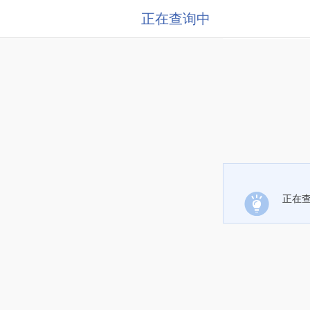
正在查询中
正在